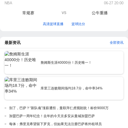
NBA
06-27 20:00
常规赛
公牛重播
VS
高清篮球直播
篮球比分
最新资讯
全部资讯
詹姆斯生涯40000分！历史唯一！
库里三连败期间场均18.7分，命中率34%
别了，巴萨？“新队魂”涨薪遭拒，曼联拜仁虎视眈眈！标价9000万
加盟巴萨一周年纪念！去年的今天京多安从曼城加盟巴萨
每体：弗里克希望留下罗克，但如果无法注册巴萨将外租球员