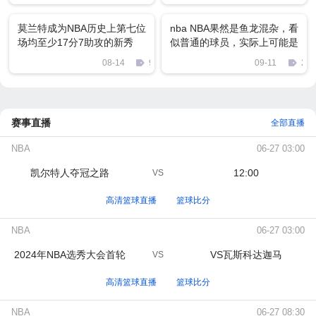
入选！
莫兰特成为NBA历史上第七位
nba NBA果然是鱼龙混杂，看
场均至少17分7助攻的新秀
似普通的球员，实际上可能是
黑帮大哥！
08-14
921
09-11
239
赛事直播
全部直播
NBA
06-27 03:00
凯尔特人夺冠之路
12:00
VS
高清篮球直播
篮球比分
NBA
06-27 03:00
2024年NBA选秀大会首轮
VS瓦斯科达迦马
VS
高清篮球直播
篮球比分
NBA
06-27 08:30