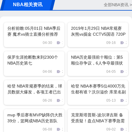
NBA相关资讯
全部NBA资讯 >
分析前瞻:05月01日 NBA季后
2019年1月29日 NBA常规赛
赛 魔术vs骑士直播分析推荐
灰熊vs掘金 CCTV5国语 720P
MKV 3.7G 比赛下载
04-30
1887
09-16
260
保罗生涯抢断数来到2300个
NBA历史最强前十顺位：第5
NBA历史第七
顺位存争议，6人争夺最强状
元
04-06
2899
04-05
130
哈登 NBA常规赛季的结束，球
哈登 NBA本赛季5位4000万先
员数据大爆发，各项王者已出
生都有谁？沃尔溢价 库里名副
炉
其实
06-26
1477
05-13
296
mvp 季后赛有MVP缺阵仍大胜
克里斯塔普斯-波尔津吉斯 备
39分，篮网成NBA历史首队
受质疑！盘点NBA下赛季急需
证明自己的球星：湖人双子星
06-08
202
09-02
271