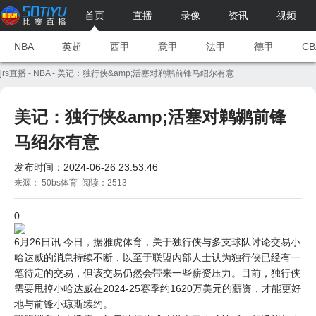
首页
直播
录像
资讯
视频
NBA
英超
西甲
意甲
法甲
德甲
CB
jrs直播
-
NBA
- 美记：独行侠&amp;活塞对鹈鹕前锋马绍尔有意
美记：独行侠&amp;活塞对鹈鹕前锋
马绍尔有意
发布时间：2024-06-26 23:53:46
来源： 50bs体育 阅读：2513
0
6月26日讯 今日，据雅虎体育，关于独行侠与多支球队讨论交易小
哈达威的消息持续不断，以至于联盟内部人士认为独行侠已经有一
笔待定的交易，但该交易仍然会带来一些薪资压力。目前，独行侠
需要甩掉小哈达威在2024-25赛季约1620万美元的薪资，才能更好
地与前锋小琼斯续约。