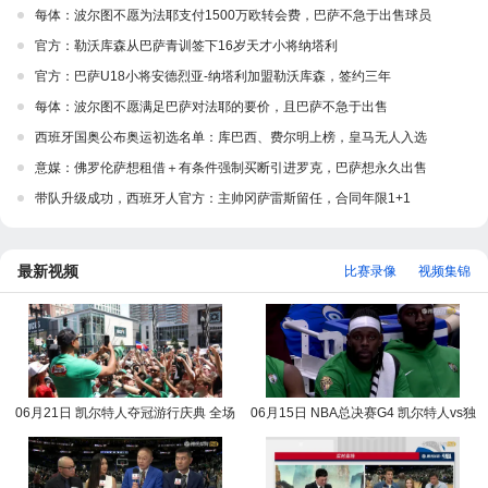
每体：波尔图不愿为法耶支付1500万欧转会费，巴萨不急于出售球员
官方：勒沃库森从巴萨青训签下16岁天才小将纳塔利
官方：巴萨U18小将安德烈亚-纳塔利加盟勒沃库森，签约三年
每体：波尔图不愿满足巴萨对法耶的要价，且巴萨不急于出售
西班牙国奥公布奥运初选名单：库巴西、费尔明上榜，皇马无人入选
意媒：佛罗伦萨想租借＋有条件强制买断引进罗克，巴萨想永久出售
带队升级成功，西班牙人官方：主帅冈萨雷斯留任，合同年限1+1
最新视频
比赛录像
视频集锦
06月21日 凯尔特人夺冠游行庆典 全场
06月15日 NBA总决赛G4 凯尔特人vs独
录像回放
行侠 NBA录像回放