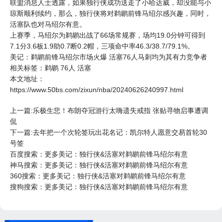
联盟消息人士透露，如果独行侠成功送走了小哈达威，却没能与小
琼斯顺利续约，那么，独行侠将对
鹈鹕
前锋马绍尔感兴趣，同时，
活塞队也对马绍尔有意。
上赛季，马绍尔为鹈鹕出战了66场常规赛，场均19.0分钟可得到
7.1分3.6板1.9助0.7断0.2帽，三项命中率46.3/38.7/79.1%。
美记：鹈鹕前锋马绍尔市场火爆 活塞76人
马刺
均为其有力竞争者
相关标签：
鹈鹕
76人
活塞
本文地址：
https://www.50bs.com/zixun/nba/20240626240997.html
上一篇:乐极生悲！布朗夺冠游行太嗨遗失戒指 张贴寻物启事遭调
侃
下一篇:去年把一个次轮签玩出花名记：凯尔特人愿意交易首轮30
号签
百度搜索：更多美记：独行侠&活塞对鹈鹕前锋马绍尔有意
神马搜索：更多美记：独行侠&活塞对鹈鹕前锋马绍尔有意
360搜索：更多美记：独行侠&活塞对鹈鹕前锋马绍尔有意
搜狗搜索：更多美记：独行侠&活塞对鹈鹕前锋马绍尔有意