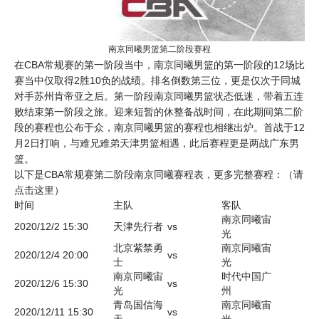
南京同曦男篮第二阶段赛程
在
CBA
常规赛的第一阶段当中，南京同曦男篮的第一阶段的12场比
赛当中仅取得2胜10负的战绩。排名倒数第三位，更是仅次于同城
对手苏州肯帝亚之后。第一阶段南京同曦男篮状态低迷，带着五连
败结束第一阶段之旅。迎来短暂的休整备战时间，在此期间第二阶
段的赛程也公布于众，南京同曦男篮的赛程也相继出炉。首战于12
月2日打响，与难兄难弟天津男篮相遇，此后赛程更是两战广东男
篮。
以下是CBA常规赛第二阶段南京同曦赛程表，更多完整赛程：（请
点击这里）
时间
主队
客队
南京同曦宙
2020/12/2 15:30
天津先行者
vs
光
北京紫禁
勇
南京同曦宙
2020/12/4 20:00
vs
士
光
南京同曦宙
时代中国广
2020/12/6 15:30
vs
光
州
青岛国信海
南京同曦宙
2020/12/11 15:30
vs
天
光