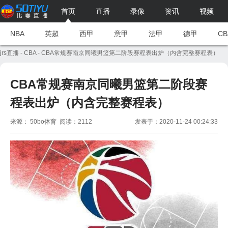
首页
直播
录像
资讯
视频
NBA
英超
西甲
意甲
法甲
德甲
CB
jrs直播
-
CBA
- CBA常规赛南京同曦男篮第二阶段赛程表出炉（内含完整赛程表）
CBA常规赛南京同曦男篮第二阶段赛
程表出炉（内含完整赛程表）
来源： 50bo体育 阅读：2112
发表于：2020-11-24 00:24:33