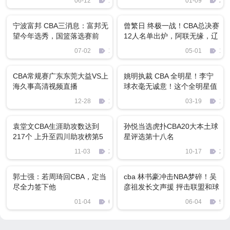
06-12
1718
01-09
284
宁波富邦 CBA三消息：富邦无
曾繁日 终极一战！CBA总决赛
望今年选秀，国篮落选赛前
12人名单出炉，阿联无缘，辽
瞻，周琦成为关键点
宁泰勒或成奇兵
07-02
1041
05-01
199
CBA常规赛广东东莞大益VS上
姚明执裁 CBA 全明星！李宁
海久事高清视频直播
球衣毫无诚意！这个全明星值
得期待！
12-28
1987
03-19
188
袁堂文CBA生涯助攻数达到
孙悦当选虎扑CBA20大本土球
217个 上升至四川助攻榜第5
星评选第十八名
名
11-03
2213
10-17
236
郭士强：若周琦回CBA，定当
cba 林书豪冲击NBA梦碎！吴
尽全力签下他
彦祖发长文声援 抨击联盟和球
队管理层
01-04
6
06-04
952