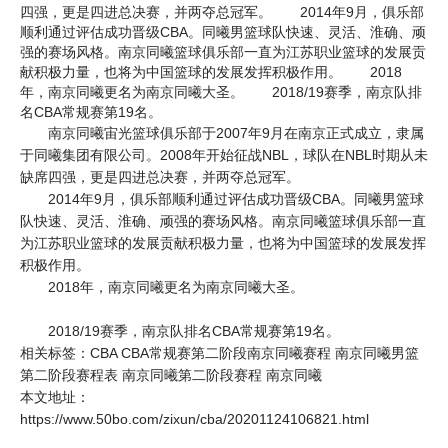
四强，更是四进总决赛，并两夺总冠军。 2014年9月，俱乐部
顺利通过评估成功晋级CBA。同曦男篮球队快速、灵活、淮确、顽
强的赛场风格。南京同曦篮球俱乐部一直为江苏职业篮球的发展贡
献积极力量，也将为中国篮球的发展发挥积极作用。 2018
年，南京同曦更名为南京同曦大圣。 2018/19赛季，南京队排
名CBA常规赛第19名。
南京同曦宙光篮球俱乐部于2007年9月在南京正式成立，隶属
于同曦集团有限公司。2008年开始征战NBL，球队在NBL时期从未
缺席四强，更是四进总决赛，并两夺总冠军。
2014年9月，俱乐部顺利通过评估成功晋级CBA。同曦男篮球
队快速、灵活、淮确、顽强的赛场风格。南京同曦篮球俱乐部一直
为江苏职业篮球的发展贡献积极力量，也将为中国篮球的发展发挥
积极作用。
2018年，南京同曦更名为南京同曦大圣。
2018/19赛季，南京队排名CBA常规赛第19名。
相关标签：
CBA
CBA常规赛第二阶段南京同曦赛程
南京同曦男篮
第二阶段赛程表
南京同曦第二阶段赛程
南京同曦
本文地址：
https://www.50bo.com/zixun/cba/20201124106821.html