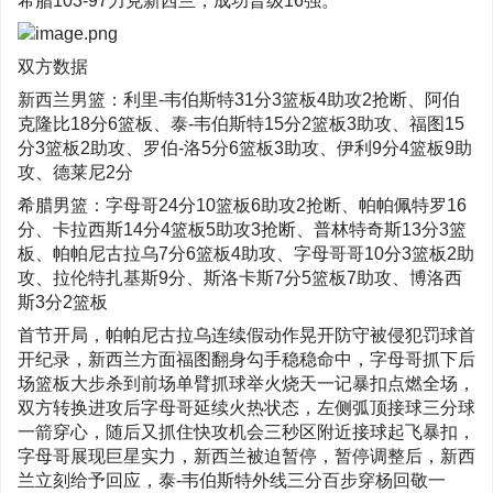
希腊103-97力克新西兰，成功晋级16强。
双方数据
新西兰男篮：利里-韦伯斯特31分3篮板4助攻2抢断、阿伯
克隆比18分6篮板、泰-韦伯斯特15分2篮板3助攻、福图15
分3篮板2助攻、罗伯-洛5分6篮板3助攻、伊利9分4篮板9助
攻、德莱尼2分
希腊男篮：字母哥24分10篮板6助攻2抢断、帕帕佩特罗16
分、卡拉西斯14分4篮板5助攻3抢断、普林特奇斯13分3篮
板、帕帕尼古拉乌7分6篮板4助攻、字母哥哥10分3篮板2助
攻、拉伦特扎基斯9分、斯洛卡斯7分5篮板7助攻、博洛西
斯3分2篮板
首节开局，帕帕尼古拉乌连续假动作晃开防守被侵犯罚球首
开纪录，新西兰方面福图翻身勾手稳稳命中，字母哥抓下后
场篮板大步杀到前场单臂抓球举火烧天一记暴扣点燃全场，
双方转换进攻后字母哥延续火热状态，左侧弧顶接球三分球
一箭穿心，随后又抓住快攻机会三秒区附近接球起飞暴扣，
字母哥展现巨星实力，新西兰被迫暂停，暂停调整后，新西
兰立刻给予回应，泰-韦伯斯特外线三分百步穿杨回敬一