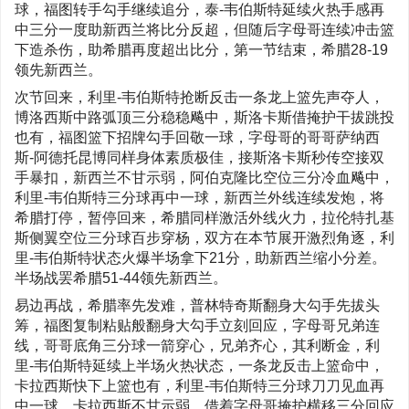
球，福图转手勾手继续追分，泰-韦伯斯特延续火热手感再
中三分一度助新西兰将比分反超，但随后字母哥连续冲击篮
下造杀伤，助希腊再度超出比分，第一节结束，希腊28-19
领先新西兰。
次节回来，利里-韦伯斯特抢断反击一条龙上篮先声夺人，
博洛西斯中路弧顶三分稳稳飚中，斯洛卡斯借掩护干拔跳投
也有，福图篮下招牌勾手回敬一球，字母哥的哥哥萨纳西
斯-阿德托昆博同样身体素质极佳，接斯洛卡斯秒传空接双
手暴扣，新西兰不甘示弱，阿伯克隆比空位三分冷血飚中，
利里-韦伯斯特三分球再中一球，新西兰外线连续发炮，将
希腊打停，暂停回来，希腊同样激活外线火力，拉伦特扎基
斯侧翼空位三分球百步穿杨，双方在本节展开激烈角逐，利
里-韦伯斯特状态火爆半场拿下21分，助新西兰缩小分差。
半场战罢希腊51-44领先新西兰。
易边再战，希腊率先发难，普林特奇斯翻身大勾手先拔头
筹，福图复制粘贴般翻身大勾手立刻回应，字母哥兄弟连
线，哥哥底角三分球一箭穿心，兄弟齐心，其利断金，利
里-韦伯斯特延续上半场火热状态，一条龙反击上篮命中，
卡拉西斯快下上篮也有，利里-韦伯斯特三分球刀刀见血再
中一球，卡拉西斯不甘示弱，借着字母哥掩护横移三分回应