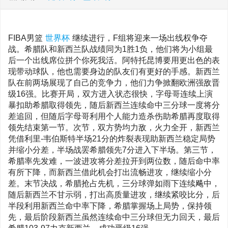
FIBA男篮
世界杯
继续进行，F组将迎来一场出线权争夺
战。希腊队和新西兰队战绩同为1胜1负，他们将为小组最
后一个出线席位拼个你死我活。阿特托昆博要用更出色的表
现带动球队，他也需要身边的队友们有更好的手感。新西兰
队在前两场展现了自己的竞争力，他们力争掀翻欧洲强敌晋
级16强。比赛开局，双方进入状态很快，字母哥连续上演
暴扣助希腊取得领先，随后新西兰连续命中三分球一度将分
差追回，但随后字母哥利用个人能力造杀伤助希腊再度取得
领先结束第一节。次节，双方势均力敌，火力全开，新西兰
凭借利里-韦伯斯特半场21分的炸裂表现助新西兰稳定局势
并缩小分差，半场战罢希腊领先7分进入下半场。第三节，
希腊率先发难，一波进攻将分差拉开到两位数，随后命中率
有所下降，而新西兰借此机会打出流畅进攻，继续缩小分
差。末节决战，希腊抢占先机，三分球弹如雨下连续飚中，
随后新西兰不甘示弱，打出高质量进攻，继续紧咬比分，后
半段利用新西兰命中率下降，希腊掌握场上局势，保持领
先，最后阶段新西兰虽然连续命中三分球但无力回天，最后