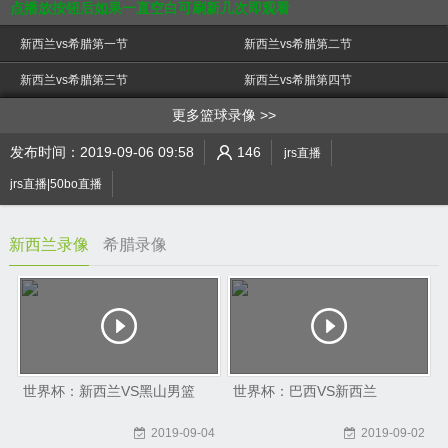
点播放按钮后如果一直空白可刷新几次即观看
新西兰vs希腊第一节
新西兰vs希腊第二节
>
新西兰vs希腊第三节
新西兰vs希腊第四节
更多篮球录像
发布时间：2019-09-06 09:58
146
jrs直播
jrs直播|50bo直播
新西兰录像
希腊录像
世界杯：新西兰VS黑山男篮
世界杯：巴西VS新西兰
2019-09-04
2019-09-02