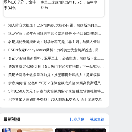
库里三连败期间场均18.7分，命中率
34%
湖人阵容大换血！ESPN解读6大核心问题：詹姆斯为何离开紫金军
猛龙官宣：多年合同续约主帅拉贾科维奇 小卡回归新季剑指冲冠
名记揭秘詹姆斯出走：球场兼容问题并非主因，与湖人管理层多年隔阂才是真正导火索
ESPN专家Bobby Marks爆料：力荐骑士为詹姆斯首选，阵容完美适配，家乡情怀加分
名记Shams最新爆料：冠军至上，金钱靠边，詹姆斯下家三强浮出水面
詹姆斯决定4.0倒计时！5大热门下家各有利弊：下一站究竟是何处？
美记透露勇士签詹皇存前提：换墨菲提升即战力！勇媒模拟5换1出3首轮
伊森为何拒1亿签8150万？保障金额成关键 休媒高赞斯通又一妙手
5年8150万美元！伊森与火箭续约留守休城 继续辅佐杜兰特冲冠
尼克斯加入詹姆斯争夺战！76人想靠私交抢人 勇士谋划交易
最新视频
比赛录像
视频集锦