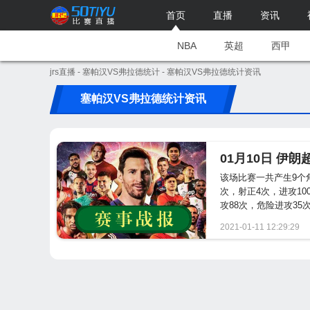
首页
直播
资讯
NBA
英超
西甲
jrs直播
-
塞帕汉VS弗拉德统计
- 塞帕汉VS弗拉德统计资讯
塞帕汉VS弗拉德统计资讯
01月10日 伊
该场比赛一共产生9个
次，射正4次，进攻10
攻88次，危险进攻35次。
2021-01-11 12:29:29