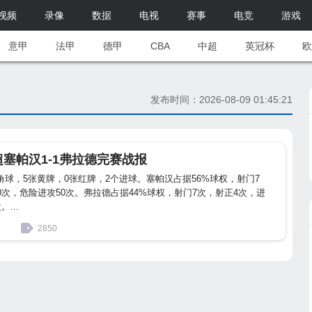
视频
录像
数据
电视
赛事
电竞
游戏
意甲
法甲
德甲
CBA
中超
英冠杯
欧
发布时间：2026-08-09 01:45:21
朗超塞帕汉1-1弗拉德完赛战报
角球，5张黄牌，0张红牌，2个进球。塞帕汉占据56%球权，射门7
0次，危险进攻50次。弗拉德占据44%球权，射门7次，射正4次，进
...
2850