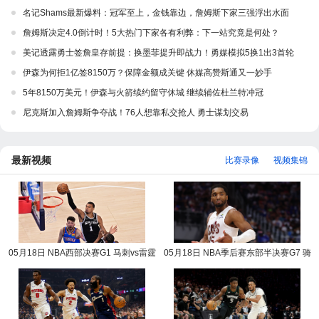
名记Shams最新爆料：冠军至上，金钱靠边，詹姆斯下家三强浮出水面
詹姆斯决定4.0倒计时！5大热门下家各有利弊：下一站究竟是何处？
美记透露勇士签詹皇存前提：换墨菲提升即战力！勇媒模拟5换1出3首轮
伊森为何拒1亿签8150万？保障金额成关键 休媒高赞斯通又一妙手
5年8150万美元！伊森与火箭续约留守休城 继续辅佐杜兰特冲冠
尼克斯加入詹姆斯争夺战！76人想靠私交抢人 勇士谋划交易
最新视频
比赛录像
视频集锦
05月18日 NBA西部决赛G1 马刺vs雷霆
05月18日 NBA季后赛东部半决赛G7 骑
NBA录像回放
士vs活塞 NBA录像回放