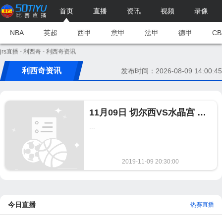
首页
直播
资讯
视频
录像
NBA
英超
西甲
意甲
法甲
德甲
CB
jrs直播
-
利西奇
- 利西奇资讯
利西奇资讯
发布时间：2026-08-09 14:00:45
11月09日 切尔西VS水晶宫 英超直播 切尔西VS水晶宫比赛录像
...
2019-11-09 20:30:00
1046
今日直播
热赛直播