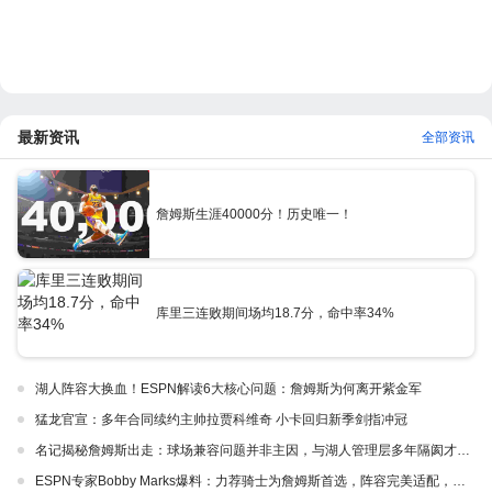
最新资讯
全部资讯
詹姆斯生涯40000分！历史唯一！
库里三连败期间场均18.7分，命中率34%
湖人阵容大换血！ESPN解读6大核心问题：詹姆斯为何离开紫金军
猛龙官宣：多年合同续约主帅拉贾科维奇 小卡回归新季剑指冲冠
名记揭秘詹姆斯出走：球场兼容问题并非主因，与湖人管理层多年隔阂才是真正导火索
ESPN专家Bobby Marks爆料：力荐骑士为詹姆斯首选，阵容完美适配，家乡情怀加分