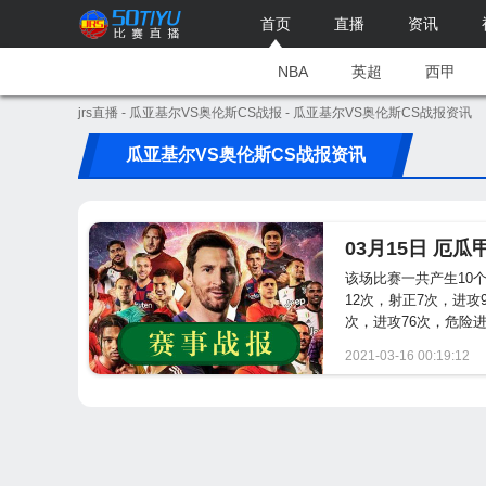
首页
直播
资讯
NBA
英超
西甲
jrs直播
-
瓜亚基尔VS奥伦斯CS战报
- 瓜亚基尔VS奥伦斯CS战报资讯
瓜亚基尔VS奥伦斯CS战报资讯
03月15日 厄
该场比赛一共产生10
12次，射正7次，进攻
次，进攻76次，危险进攻
2021-03-16 00:19:12