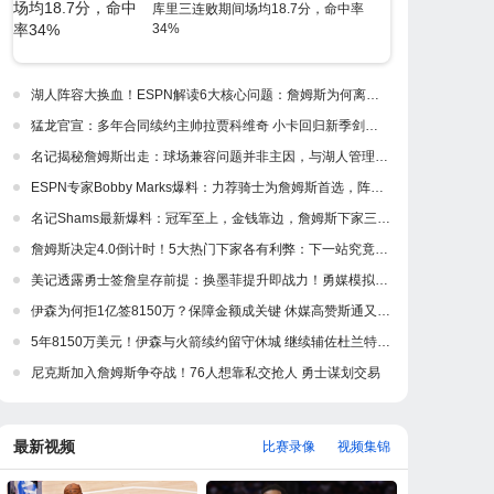
库里三连败期间场均18.7分，命中率
34%
湖人阵容大换血！ESPN解读6大核心问题：詹姆斯为何离开紫金军
猛龙官宣：多年合同续约主帅拉贾科维奇 小卡回归新季剑指冲冠
名记揭秘詹姆斯出走：球场兼容问题并非主因，与湖人管理层多年隔阂才是真正导火索
ESPN专家Bobby Marks爆料：力荐骑士为詹姆斯首选，阵容完美适配，家乡情怀加分
名记Shams最新爆料：冠军至上，金钱靠边，詹姆斯下家三强浮出水面
詹姆斯决定4.0倒计时！5大热门下家各有利弊：下一站究竟是何处？
美记透露勇士签詹皇存前提：换墨菲提升即战力！勇媒模拟5换1出3首轮
伊森为何拒1亿签8150万？保障金额成关键 休媒高赞斯通又一妙手
5年8150万美元！伊森与火箭续约留守休城 继续辅佐杜兰特冲冠
尼克斯加入詹姆斯争夺战！76人想靠私交抢人 勇士谋划交易
最新视频
比赛录像
视频集锦