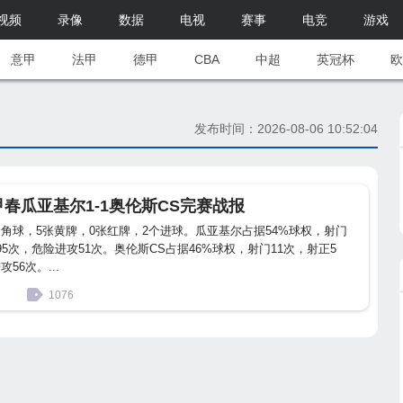
视频
录像
数据
电视
赛事
电竞
游戏
意甲
法甲
德甲
CBA
中超
英冠杯
欧
发布时间：2026-08-06 10:52:04
瓜甲春瓜亚基尔1-1奥伦斯CS完赛战报
个角球，5张黄牌，0张红牌，2个进球。瓜亚基尔占据54%球权，射门
95次，危险进攻51次。奥伦斯CS占据46%球权，射门11次，射正5
56次。...
1076