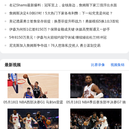
名记Shams最新爆料：冠军至上，金钱靠边，詹姆斯下家三强浮出水面
詹姆斯决定4.0倒计时！5大热门下家各有利弊：下一站究竟是何处？
美记透露勇士签詹皇存前提：换墨菲提升即战力！勇媒模拟5换1出3首轮
伊森为何拒1亿签8150万？保障金额成关键 休媒高赞斯通又一妙手
5年8150万美元！伊森与火箭续约留守休城 继续辅佐杜兰特冲冠
尼克斯加入詹姆斯争夺战！76人想靠私交抢人 勇士谋划交易
最新视频
比赛录像
视频集锦
05月18日 NBA西部决赛G1 马刺vs雷霆
05月18日 NBA季后赛东部半决赛G7 骑
NBA录像回放
士vs活塞 NBA录像回放