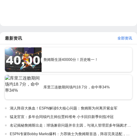
最新资讯
全部资讯
詹姆斯生涯40000分！历史唯一！
库里三连败期间场均18.7分，命中率34%
湖人阵容大换血！ESPN解读6大核心问题：詹姆斯为何离开紫金军
猛龙官宣：多年合同续约主帅拉贾科维奇 小卡回归新季剑指冲冠
名记揭秘詹姆斯出走：球场兼容问题并非主因，与湖人管理层多年隔阂才是真正导火索
ESPN专家Bobby Marks爆料：力荐骑士为詹姆斯首选，阵容完美适配，家乡情怀加分