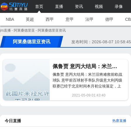
首页
直播
资讯
视频
录像
NBA
英超
西甲
意甲
法甲
德甲
CB
jrs直播
-
阿莱桑德里亚
- 阿莱桑德里亚资讯
阿莱桑德里亚资讯
发布时间：2026-08-07 10:58:45
佩鲁贾 意丙大结局：米兰旧将难救前欧战球队 意甲前百球射手率队升级
佩鲁贾 意丙大结局：米兰旧将难救前欧战
球队 意甲前百球射手率队升级意大利丙级
联赛已经于北京时间本月初尘埃落定，上
赛季从意乙降级的4支球...
2021-05-09 01:43:40
191
今日直播
热赛直播