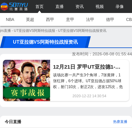
首页
直播
资讯
视频
录像
NBA
英超
西甲
意甲
法甲
德甲
CB
jrs直播
-
UT亚拉德VS阿斯特拉战报
- UT亚拉德VS阿斯特拉战报资讯
UT亚拉德VS阿斯特拉战报资讯
发布时间：2026-08-08 01:55:44
12月21日 罗甲UT亚拉德1-1阿斯特拉完赛战报
该场比赛一共产生3个角球，7张黄牌，1
张红牌，6个进球。UT亚拉德占据50%球
权，射门10次，射正2次，进攻125次，危
险进攻67次。阿斯特拉占据50%球权，射
2020-12-22 14:30:54
门8次，射正6次，进攻109次，危险进攻
2658
44次。...
今日直播
热赛直播