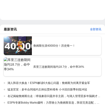
最新资讯
全部资讯
詹姆斯生涯40000分！历史唯一！
库里三连败期间场均18.7分，命中率34%
湖人阵容大换血！ESPN解读6大核心问题：詹姆斯为何离开紫金军
猛龙官宣：多年合同续约主帅拉贾科维奇 小卡回归新季剑指冲冠
名记揭秘詹姆斯出走：球场兼容问题并非主因，与湖人管理层多年隔阂才是真正导火索
ESPN专家Bobby Marks爆料：力荐骑士为詹姆斯首选，阵容完美适配，家乡情怀加分