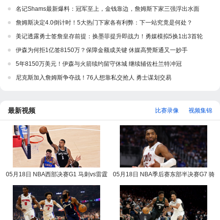
名记Shams最新爆料：冠军至上，金钱靠边，詹姆斯下家三强浮出水面
詹姆斯决定4.0倒计时！5大热门下家各有利弊：下一站究竟是何处？
美记透露勇士签詹皇存前提：换墨菲提升即战力！勇媒模拟5换1出3首轮
伊森为何拒1亿签8150万？保障金额成关键 休媒高赞斯通又一妙手
5年8150万美元！伊森与火箭续约留守休城 继续辅佐杜兰特冲冠
尼克斯加入詹姆斯争夺战！76人想靠私交抢人 勇士谋划交易
最新视频
比赛录像
视频集锦
05月18日 NBA西部决赛G1 马刺vs雷霆
05月18日 NBA季后赛东部半决赛G7 骑
NBA录像回放
士vs活塞 NBA录像回放